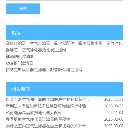
提交
热搜
高效过滤器
空气过滤器
吸尘器配件
吸尘器集尘袋
空气净化
器滤芯
空气净化器活性炭过滤网
抽油烟机过滤器
k&n赛车滤清器
为什么 HVAC 过滤器比您想象的更重要 - 改善室内空气质量从正确的过滤器开始
2026-05-12
伊莱克斯吸尘器过滤器
戴森吸尘器过滤网
HEPA 与活性炭过滤器：差异、用途和选择指南
2026-07-22
过滤器气味和维护指南：气味、气流和更换技巧
2026-07-08
这个季节过敏高发？这就是为什么您的空气净化器过滤器是真正的英雄
2026-03-24
相关新闻
DIY 家用空气净化器指南 - 空气过滤器如何改善室内空气质量 | 蓝宇过滤器材
2026-02-18
以吸尘器空气和可靠的过滤解决方案开始新的一年
2025-12-31
新到达 - 高性能摩托车过滤器可增强骑行体验
2025-08-22
如何选择高品质扫地机器人配件
2024-11-04
春季更换空气净化器过滤器的重要性
2025-02-06
为什么室内空气过滤器在尘土和授粉的户外环境中至关重要
2025-05-08