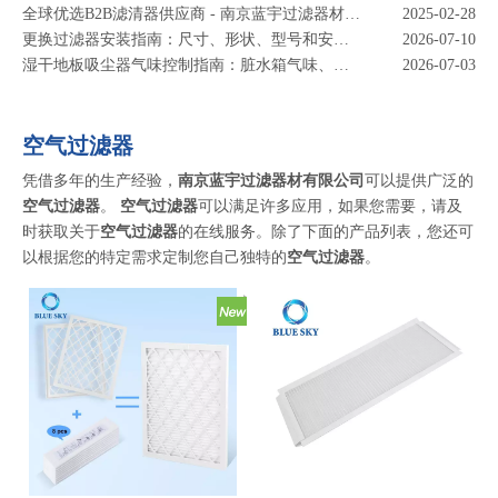
全球优选B2B滤清器供应商 - 南京蓝宇过滤器材有限公司
2025-02-28
更换过滤器安装指南：尺寸、形状、型号和安装检查
2026-07-10
湿干地板吸尘器气味控制指南：脏水箱气味、过滤器和除臭模块
2026-07-03
如何选择空气净化器替换过滤器：HEPA、活性炭、尺寸和保养指南
2026-06-26
如何选择泳池滤芯：过滤面积、尺寸、端盖和更换指南
2026-06-22
扫地机器人配件指南：主刷、边刷、过滤器和替换套件
2026-06-17
空气过滤器
如何选择加湿器除盐盒：白色灰尘、硬水和更换指南
2026-06-12
凭借多年的生产经验，
南京蓝宇过滤器材有限公司
可以提供广泛的
如何选择摩托车空气滤清器：进气尺寸、发动机 CC、过滤介质和 OEM 定制
2026-06-08
空气过滤器
。
空气过滤器
可以满足许多应用，如果您需要，请及
HEPA 真空过滤器如何提高清洁性能和室内空气质量
2026-05-26
时获取关于
空气过滤器
的在线服务。除了下面的产品列表，您还可
摩托车保养改装如何选择高性能摩托车空气滤清器
2026-05-20
以根据您的特定需求定制您自己独特的
空气过滤器
。
为什么 HVAC 过滤器比您想象的更重要 - 改善室内空气质量从正确的过滤器开始
2026-05-12
HEPA 与活性炭过滤器：差异、用途和选择指南
2026-07-22
过滤器气味和维护指南：气味、气流和更换技巧
2026-07-08
这个季节过敏高发？这就是为什么您的空气净化器过滤器是真正的英雄
2026-03-24
DIY 家用空气净化器指南 - 空气过滤器如何改善室内空气质量 | 蓝宇过滤器材
2026-02-18
以吸尘器空气和可靠的过滤解决方案开始新的一年
2025-12-31
新到达 - 高性能摩托车过滤器可增强骑行体验
2025-08-22
如何选择高品质扫地机器人配件
2024-11-04
春季更换空气净化器过滤器的重要性
2025-02-06