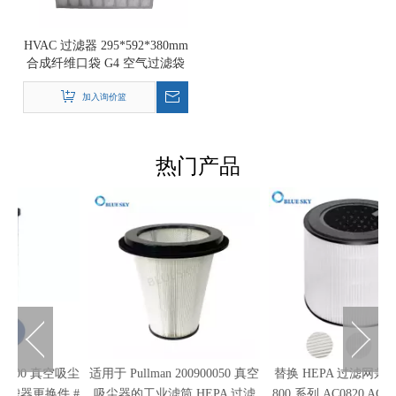
HVAC 过滤器 295*592*380mm
合成纤维口袋 G4 空气过滤袋
加入询价篮
热门产品
吸尘
适用于 Pullman 200900050 真空
替换 HEPA 过滤网兼容飞利浦
热
 #
吸尘器的工业滤筒 HEPA 过滤
800 系列 AC0820 AC0830 空气
换