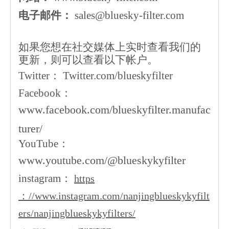
电子邮件：
sales@bluesky-filter.com
如果您想在社交媒体上实时查看我们的
更新，则可以查看以下帐户。
Twitter：
Twitter.com/blueskyfilter
Facebook：
www.facebook.com/blueskyfilter.manufac
turer/
YouTube：
www.youtube.com/@blueskykyfilter
instagram：
https
：//www.instagram.com/nanjingblueskykyfilt
ers/nanjingblueskykyfilters/