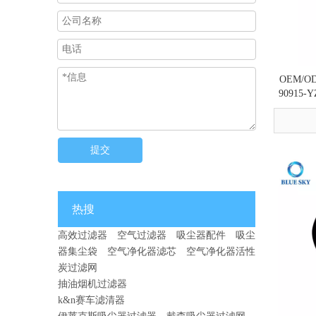
OEM/
90915-
Toyot
Carina，
提交
热搜
高效过滤器
空气过滤器
吸尘器配件
吸尘
器集尘袋
空气净化器滤芯
空气净化器活性
炭过滤网
为什么 HVAC 过滤器比您想象的更重要 - 改善室内空气质量从正确的过滤器开始
2026-05-12
抽油烟机过滤器
HEPA 与活性炭过滤器：差异、用途和选择指南
2026-07-22
k&n赛车滤清器
过滤器气味和维护指南：气味、气流和更换技巧
2026-07-08