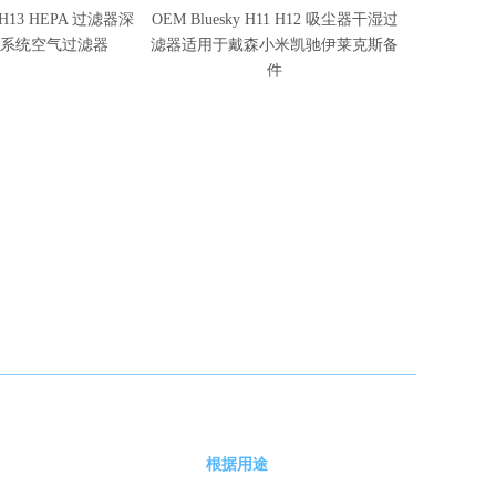
EM Bluesky H11 H12 吸尘器干湿过
新品 HP102 替换空气净化器 H13
滤器适用于戴森小米凯驰伊莱克斯备
HEPA 过滤器与 Shark HP102 比较部
件
件 HE1FKPET 兼容
根据用途