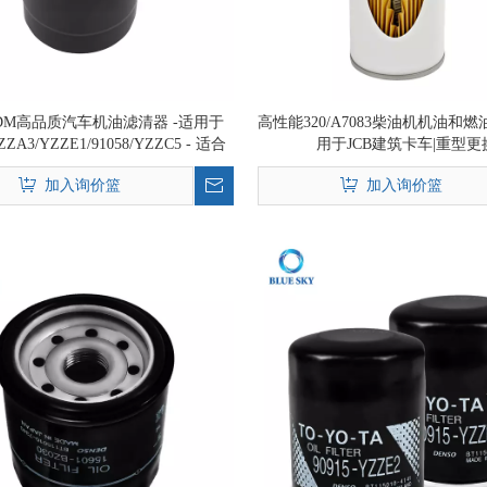
ODM高品质汽车机油滤清器 -适用于
高性能320/A7083柴油机机油和
YZZA3/YZZE1/91058/YZZC5 - 适合
用于JCB建筑卡车|重型更
a Auris，Avensis，Aygo，Camry，
加入询价篮
加入询价篮
Carina，Calina，celica（OEM质量）