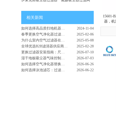
伊莱克斯吸尘器过滤器
戴森吸尘器过滤网
这个季节过敏高发？这就是为什么您的空气净化器过滤器是真正的英雄
2026-03-24
DIY 家用空气净化器指南 - 空气过滤器如何改善室内空气质量 | 蓝宇过滤器材
2026-02-18
以吸尘器空气和可靠的过滤解决方案开始新的一年
2025-12-31
15601
相关新闻
新到达 - 高性能摩托车过滤器可增强骑行体验
2025-08-22
器，机
如何选择高品质扫地机器人配件
2024-11-04
春季更换空气净化器过滤器的重要性
2025-02-06
为什么室内空气过滤器在尘土和授粉的户外环境中至关重要
2025-05-08
全球优选B2B滤清器供应商 - 南京蓝宇过滤器材有限公司
2025-02-28
更换过滤器安装指南：尺寸、形状、型号和安装检查
2026-07-10
湿干地板吸尘器气味控制指南：脏水箱气味、过滤器和除臭模块
2026-07-03
如何选择空气净化器替换过滤器：HEPA、活性炭、尺寸和保养指南
2026-06-26
如何选择泳池滤芯：过滤面积、尺寸、端盖和更换指南
2026-06-22
扫地机器人配件指南：主刷、边刷、过滤器和替换套件
2026-06-17
如何选择加湿器除盐盒：白色灰尘、硬水和更换指南
2026-06-12
如何选择摩托车空气滤清器：进气尺寸、发动机 CC、过滤介质和 OEM 定制
2026-06-08
HEPA 真空过滤器如何提高清洁性能和室内空气质量
2026-05-26
摩托车保养改装如何选择高性能摩托车空气滤清器
2026-05-20
为什么 HVAC 过滤器比您想象的更重要 - 改善室内空气质量从正确的过滤器开始
2026-05-12
HEPA 与活性炭过滤器：差异、用途和选择指南
2026-07-22
过滤器气味和维护指南：气味、气流和更换技巧
2026-07-08