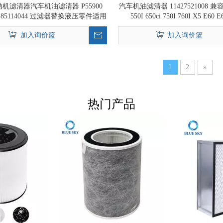
机滤清器汽车机油滤清器 P55900
汽车机油滤清器 11427521008 兼容
00 85114044 过滤器替换液压零件适用
550I 650ci 750I 760I X5 E60 E
康明斯 X15/Isx 发动机系统
11427527957 1142754202
加入询价篮
加入询价篮
1
2
»
热门产品