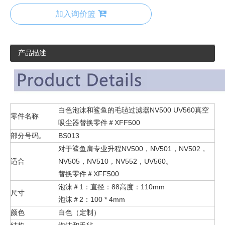
加入询价篮
产品描述
白色泡沫和鲨鱼的毛毡过滤器NV500 UV560真空
零件名称
吸尘器替换零件＃XFF500
部分号码。
BS013
对于鲨鱼肩专业升程NV500，NV501，NV502，
适合
NV505，NV510，NV552，UV560。
替换零件＃XFF500
泡沫＃1：直径：88高度：110mm
尺寸
泡沫＃2：100 * 4mm
颜色
白色（定制）