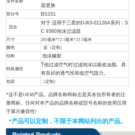
零件名称
器更换
部分号
BS151
对于
适用于三星的DJ63-01126A系列：
S
适合
C 9360泡沫过滤器
尺寸
205毫米*72.5毫米*23.5毫米
颜色
蓝（定制）
结构
泡沫橡胶
Ť
他过滤空气时过滤泡沫以吸收油脂。
具
特殊属性
有良好的透气性和低空气阻力。
包装
（定制）
*这不是OEM产品。品牌名称和标志是其各自所有者的注
册商标。任何对本产品的品牌名称或型号名称的使用仅用
于展示兼容性!
*产品可以定制，不限于本网站列出的产品。