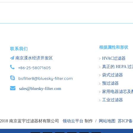
根据属性和形状
联系我们

南京溧水经济开发区
HVAC过滤器

真正的 HEPA 
+86-25-58071605
袋式过滤器

bsfilter8@bluesky-filter.com
预过滤器

sales@bluesky-filter.com
家用电器滤芯及
工业过滤器
2018 南京蓝宇过滤器材有限公司
领动云平台
制作 /
网站地图
苏ICP备2