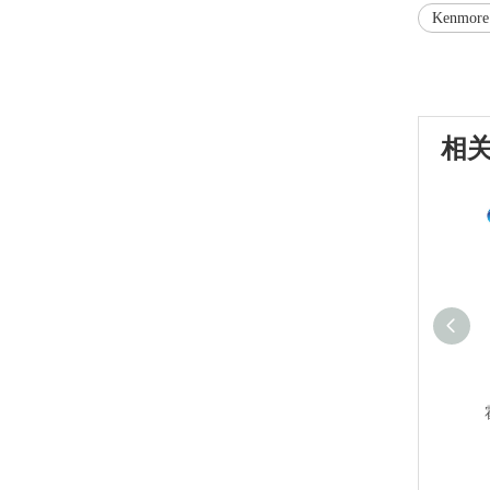
Kenmo
相