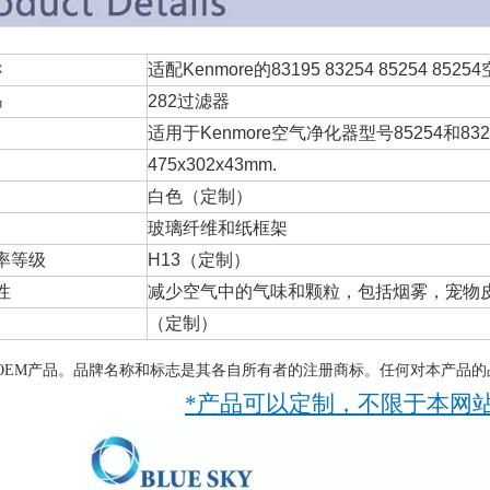
称
适配Kenmore的83195 83254 85254 85
码
282过滤器
适用于Kenmore空气净化器型号85254和832
475x302x43mm.
白色（定制）
玻璃纤维和纸框架
率等级
H13（定制）
性
减少空气中的气味和颗粒，包括烟雾，宠物
（定制）
OEM产品。品牌名称和标志是其各自所有者的注册商标。任何对本产品的
*产品可以定制，不限于本网