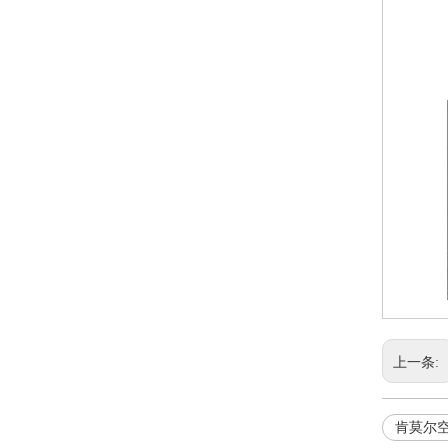
上一条:
肯莫尔