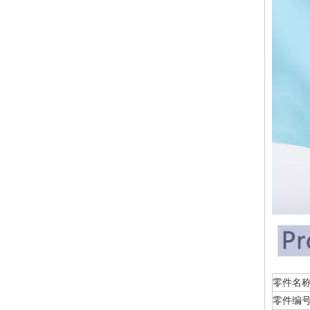
零
零件编