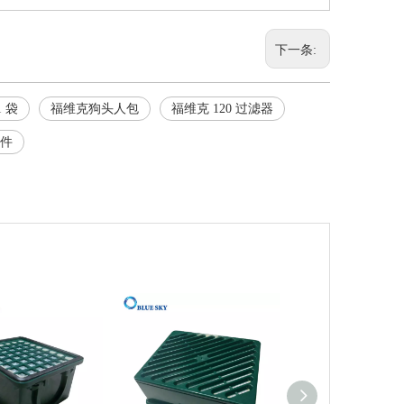
下一条:
1 袋
福维克狗头人包
福维克 120 过滤器
件