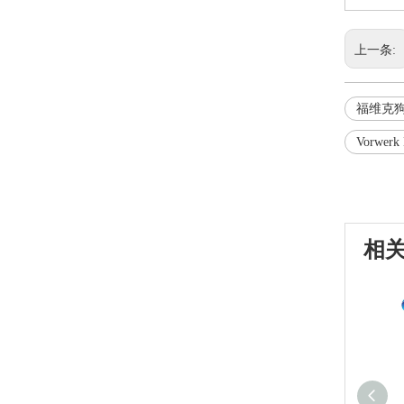
上一条:
福维克
Vorwe
相