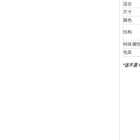
适合
尺寸
颜色
结构
特殊属
包装
*这不是