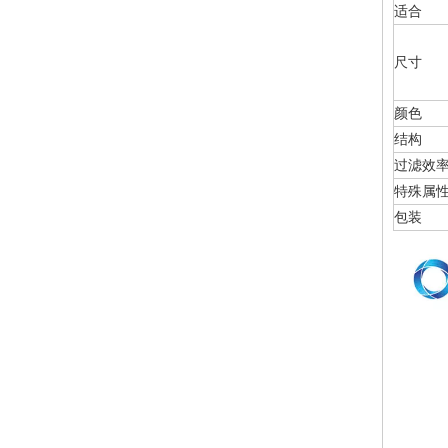
适合
尺寸
颜色
结构
过滤效
特殊属
包装