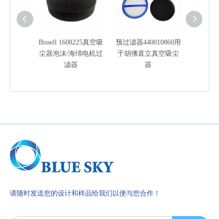
Bissell 1608225真空吸
预过滤器440010860用
活性炭 Tr
尘器泡沫/海绵电机过
于胡佛直立真空吸尘
滤器，
滤器
器
兼容 Pur
请随时发送您的设计和样品给我们以便与您合作！