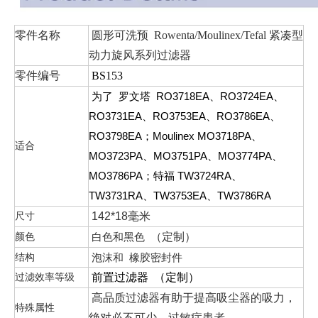
零件名称
圆形可洗预 Rowenta/Moulinex/Tefal 紧凑型
动力旋风系列过滤器
零件编号
BS153
为了
罗文塔
RO3718EA、RO3724EA、
RO3731EA、RO3753EA、RO3786EA、
RO3798EA；Moulinex MO3718PA、
适合
MO3723PA、MO3751PA、MO3774PA、
MO3786PA；特福 TW3724RA、
TW3731RA、TW3753EA、TW3786RA
尺寸
142*18毫米
颜色
白色和黑色
（定制）
结构
泡沫和 橡胶密封件
过滤效率等级
前置过滤器
（定制）
高品质过滤器有助于提高吸尘器的吸力，
特殊属性
绝对必不可少 过敏症患者