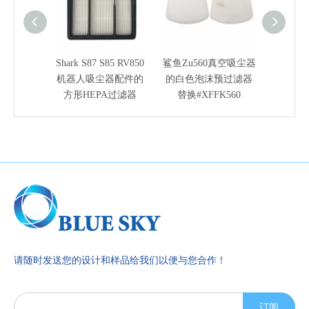
Shark S87 S85 RV850
鲨鱼Zu560真空吸尘器
鲨鱼HV
机器人吸尘器配件的
的白色泡沫预过滤器
过滤
方形HEPA过滤器
替换#XFFK560
461
请随时发送您的设计和样品给我们以便与您合作！
订阅