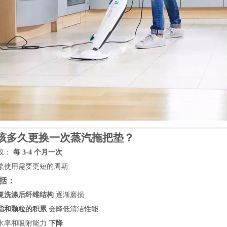
该多久更换一次蒸汽拖把垫？
议：
每 3-4 个月一次
繁使用需要更短的周期
括：
复洗涤后纤维结构
逐渐磨损
脂和颗粒的积累
会降低清洁性能
水率和吸附能力
下降