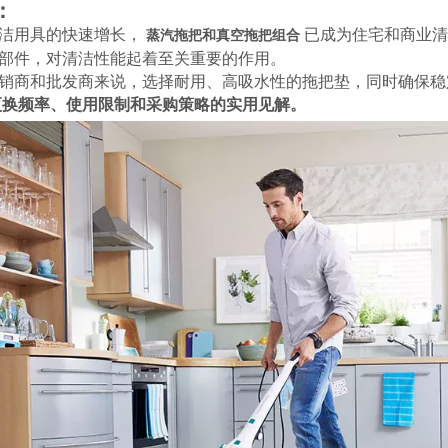
","weibo","qzone","douban","email"]
：
洁用具的快速增长，
已成为住宅和商业清
蒸汽拖把和真空拖把组合
部件，对清洁性能起着至关重要的作用。
销商和批发商来说，选择耐用、高吸水性的拖把垫，同时确保稳
更换频率、使用限制和采购策略的实用见解。