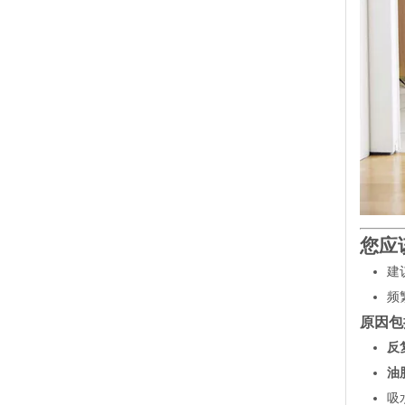
您应
建
频
原因包
反
油
吸