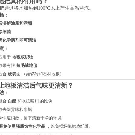
拖把真的有用吗？
把通过将水加热到100°C以上产生高温蒸汽。
括：
层溶解油脂和污垢
除细菌
需化学药剂即可清洁
意：
适用于
地毯或织物
效果有限
短毛绒地毯
适合
硬表面
（如瓷砖和石材地板）
让地板清洁后气味更清新？
法：
混合
白醋
和水按照1:1的比例
效去除异味和水垢
味快速消散，留下清新干净的环境
避免使用强腐蚀性化学品
，以免损坏拖把垫纤维。