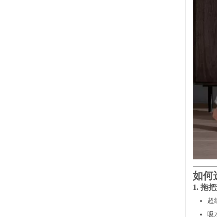
如何
1. 拖
超
吸