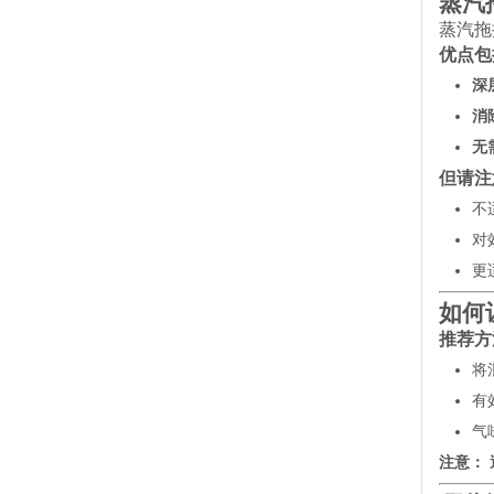
蒸汽
蒸汽拖
优点包
深
消
无
但请注
不
对
更
如何
推荐方
将
有
气
注意：