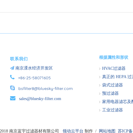
根据属性和形状
联系我们

南京溧水经济开发区
HVAC过滤器

真正的 HEPA 
+86-25-58071605
袋式过滤器

bsfilter8@bluesky-filter.com
预过滤器

sales@bluesky-filter.com
家用电器滤芯及
工业过滤器
2018 南京蓝宇过滤器材有限公司
领动云平台
制作 /
网站地图
苏ICP备2