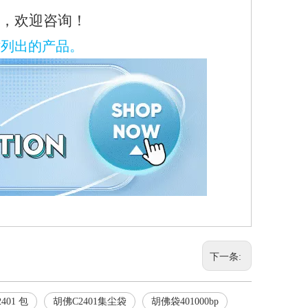
，欢迎咨询！
站列出的产品。
下一条:
401 包
胡佛C2401集尘袋
胡佛袋401000bp