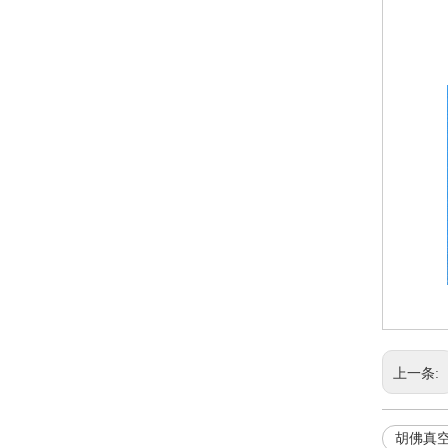
上一条:
胡佛真