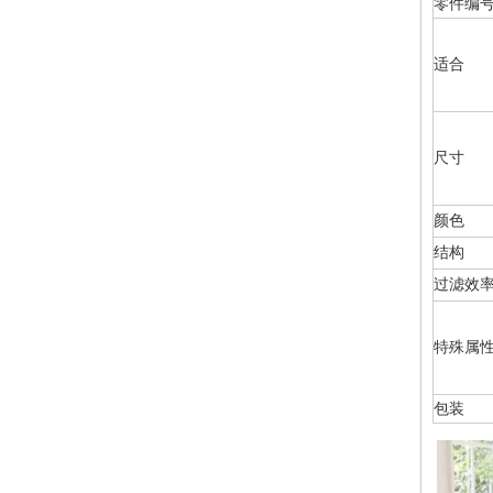
零件编
适合
尺寸
颜色
结构
过滤效
特殊属
包装