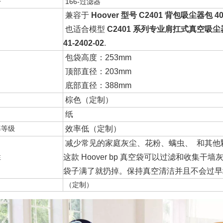
号
166-过滤器
兼容于
Hoover 型号 C2401 背包吸尘器包 40
也适合模型
C2401 系列专业肩扛式真空吸尘
41-2402-02
.
包袋高度：253mm
顶部直径：203mm
底部直径：388mm
棕色（定制）
纸
率等级
效率低（定制）
减少常见的家庭灰尘、花粉、螨虫、 和其他
性
这款 Hoover bp 真空袋可以过滤和收
袋子满了就扔掉。保持真空清洁并且不会过早
（定制）