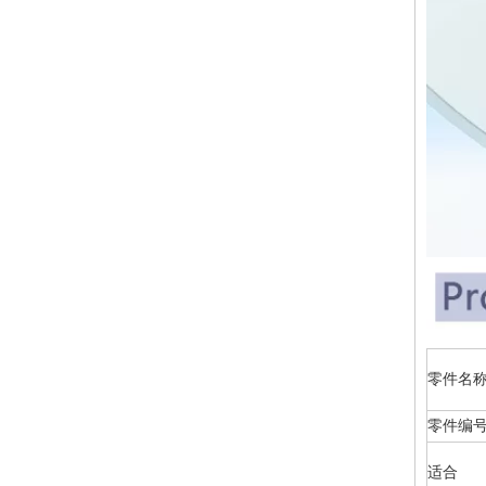
零
零件编
适合