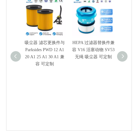
吸尘器 滤芯更换件与
HEPA 过滤器替换件兼
平褶式
Parksides PWD 12 A1
容 V16 活塞动物 SV53
260800
20 A1 25 A1 30 A1 兼
无绳 吸尘器 可定制
GAS 
容 可定制