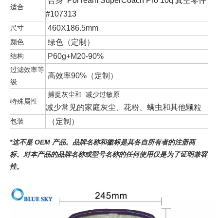
合身
PorTeam SuperCoach Pro 10q 真空零件
适合
#107313
尺寸
460X186.5mm
颜色
绿色（定制）
结构
P60g+M20-90%
过滤效率等
高效率90%（定制）
级
捕捉灰尘和 减少过敏原
特殊属性
减少常见的家庭灰尘、花粉、螨虫和其他颗粒
包装
（定制）
*这不是 OEM 产品。品牌名称和徽标是其各自所有者的注册商
标。对本产品的品牌名称或型号名称的任何使用仅是为了证明兼容
性。