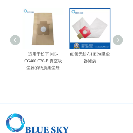
适用于松下 MC-
红领无纺布HEPA吸尘
适用于
CG400 C20-E 真空吸
器滤袋
吸尘
尘器的纸质集尘袋