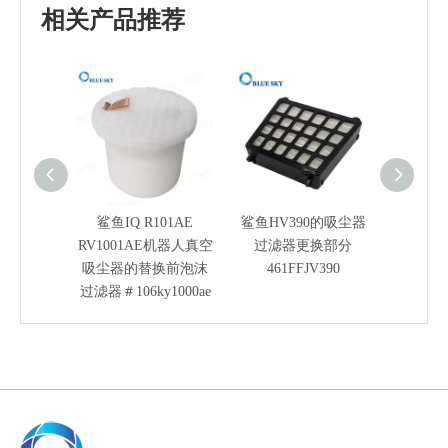
相关产品推荐
鲨鱼IQ R101AE
鲨鱼HV390的吸尘器
适用于 S
RV1001AE机器人真空
过滤器更换部分
& NV70
吸尘器的替换前泡沫
461FFJV390
尘器的 
过滤器＃106ky1000ae