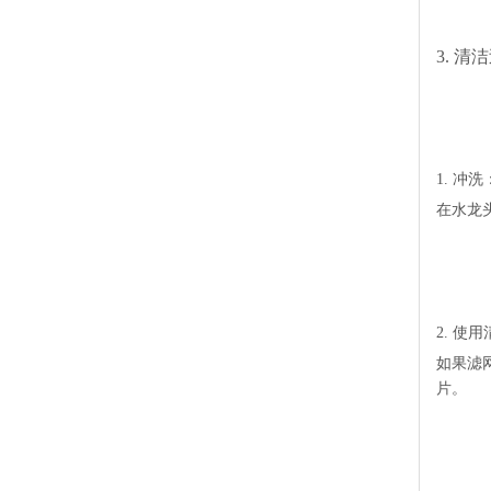
3. 清
1. 冲洗
在水龙
2. 使
如果滤
片。