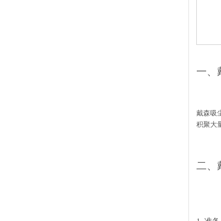
一、
戴森吸
积聚大
二、