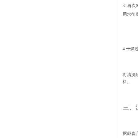
3. 再
用水彻
4.干燥
将清洗
料。
三、
据戴森