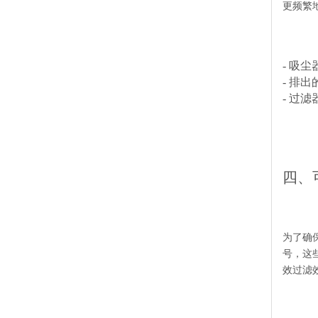
更频繁
- 吸
- 排
- 过
四、
为了确
号，这
效过滤