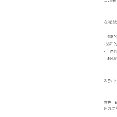
1. 准备
在清洁
- 清澈
- 温和
- 干净
- 通
2. 拆
首先，
用力过