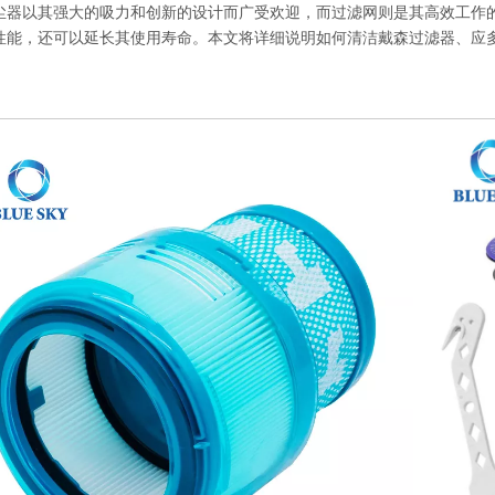
","weibo","qzone","douban","email"]
尘器以其强大的吸力和创新的设计而广受欢迎，而过滤网则是其高效工作
性能，还可以延长其使用寿命。本文将详细说明如何清洁戴森过滤器、应