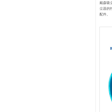
["wechat
戴森吸
尘器的
配件。